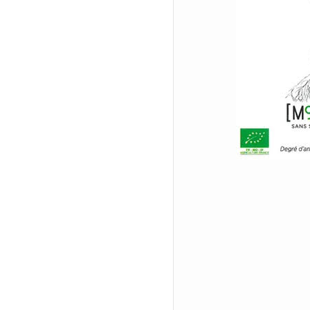
Doma
Siora
Cuvée