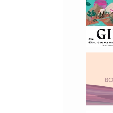
Périg
Doma
Duboi
Bourg
Synop