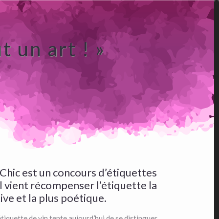
t un art ! »
aChic est un concours d’étiquettes
Il vient récompenser l’étiquette la
ive et la plus poétique.
tiquette de vin tente aujourd’hui de se distinguer