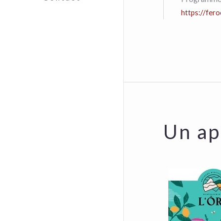
https://fer
Un ap
Distil
lOrt-