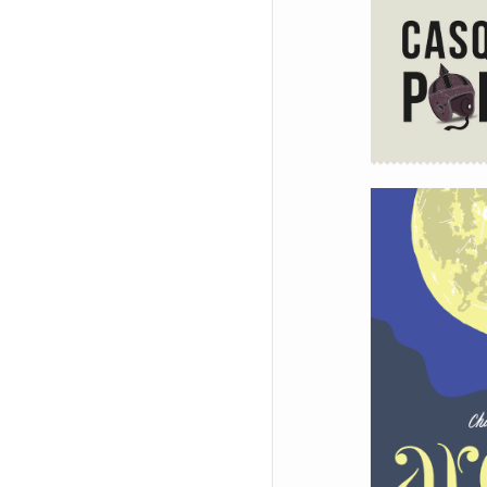
Mira
Casqu
Borde
Chât
Bran