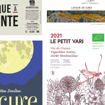
mont
Roussillon
e à pointe
Pouderoux
Monbazillac Peti
Vari
aux Arcure
eau
deau