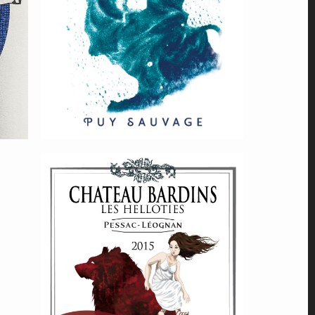
Château-
Bardins-Pessac-
Léognan-
Bordeaux-
Cuvée-Les-
Helloties