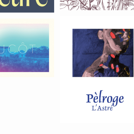
Sud-Ouest
s Clos
Pèlroge L’astré
ac