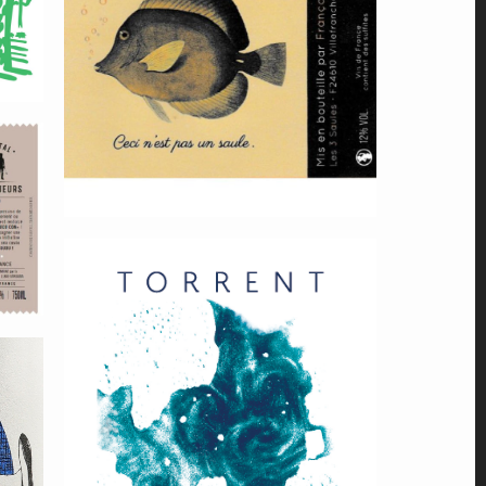
t
Ceci-nest-pas-
un-Saule
Puy-Sauvage-
Périgord-Torrent