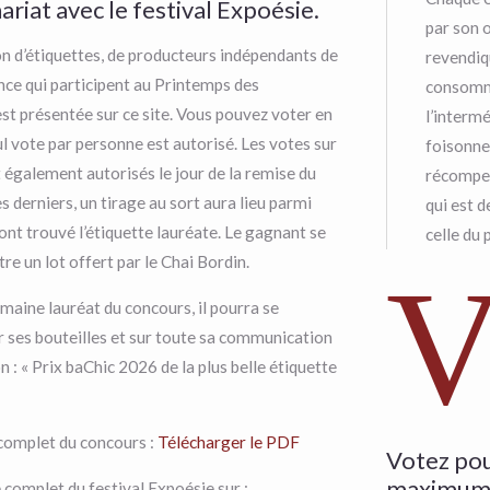
ariat avec le festival Expoésie.
par son o
on d’étiquettes, de producteurs indépendants de
revendiq
nce qui participent au Printemps des
consomma
st présentée sur ce site. Vous pouvez voter en
l’interm
ul vote par personne est autorisé. Les votes sur
foisonne
 également autorisés le jour de la remise du
récompen
es derniers, un tirage au sort aura lieu parmi
qui est d
ont trouvé l’étiquette lauréate. Le gagnant se
celle du p
re un lot offert par le Chai Bordin.
maine lauréat du concours, il pourra se
r ses bouteilles et sur toute sa communication
n : « Prix baChic 2026 de la plus belle étiquette
omplet du concours :
Télécharger le PDF
Votez pou
maximum)
omplet du festival Expoésie sur :