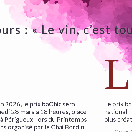
rs : « Le vin, c’est tou
L
on 2026, le prix baChic sera
Le prix b
medi 28 mars à 18 heures, place
national. 
 à Périgueux, lors du Printemps
plus créat
s organisé par le Chai Bordin,
Chaque é