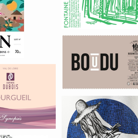
ord
Lorée-de-la-fôre
LOustal-des-
Roumégueurs-
Languedoc-
ine-
Boudu
s-
ueil-
sis
Clos-dAudhuy-
Cahors-Cuvée-
Pompette