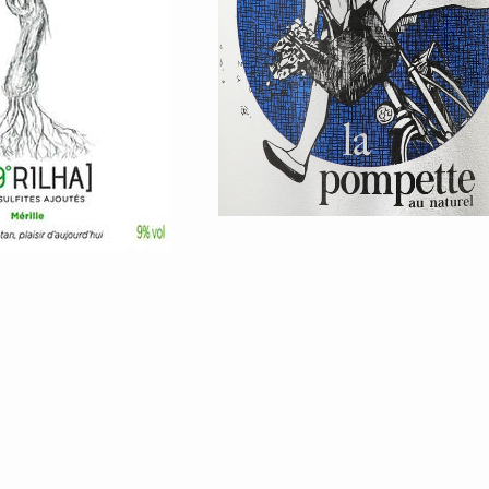
ine-du-
c-Périgord-
-Merilha