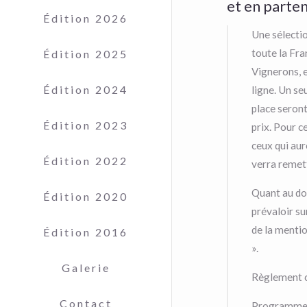
et en parten
Édition 2026
Une sélecti
toute la Fra
Édition 2025
Vignerons, e
Édition 2024
ligne. Un se
place seront
Édition 2023
prix. Pour c
ceux qui aur
Édition 2022
verra remett
Quant au do
Édition 2020
prévaloir su
de la mentio
Édition 2016
».
Galerie
Règlement c
Contact
Programme c