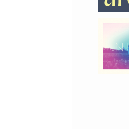
Cahor
Dauli