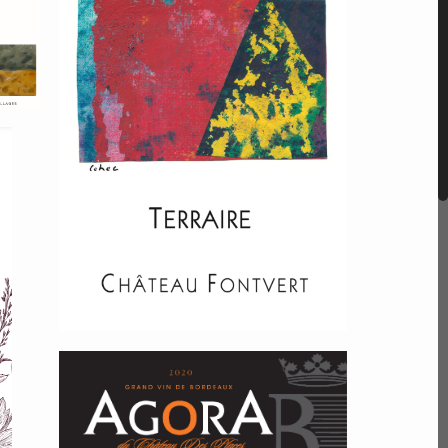
Luberon Terraire
rouge
t
Graves Agora