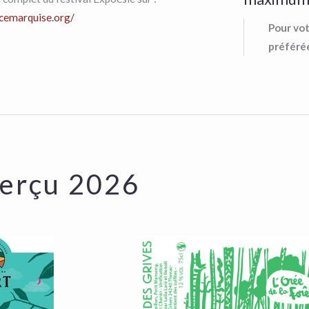
ocemarquise.org/
Pour vot
préférée
erçu 2026
lerie-de-
Fontaine-des-
Gin-du-
Grives-Périgord