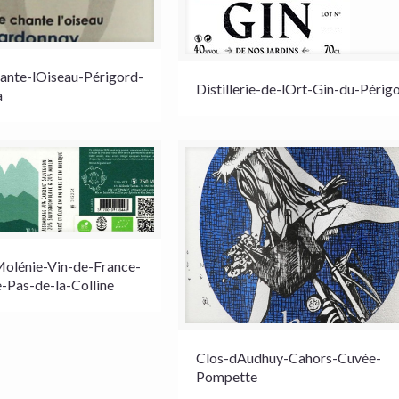
nte-lOiseau-Périgord-
Distillerie-de-lOrt-Gin-du-Périg
a
Molénie-Vin-de-France-
-Pas-de-la-Colline
Clos-dAudhuy-Cahors-Cuvée-
Pompette