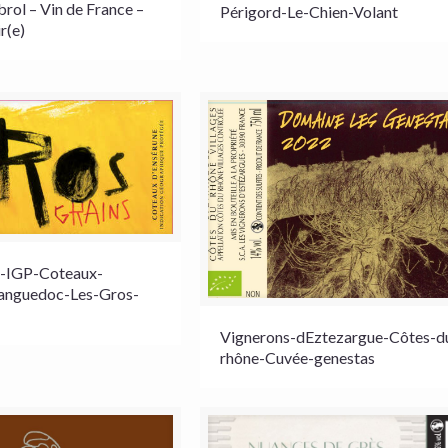
ol – Vin de France –
Périgord-Le-Chien-Volant
r(e)
re-IGP-Coteaux-
anguedoc-Les-Gros-
Vignerons-dEztezargue-Côtes-d
rhône-Cuvée-genestas