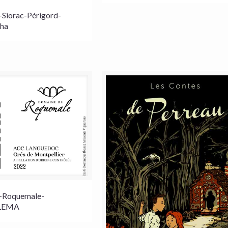
Siorac-Périgord-
ha
-Roquemale-
-LEMA